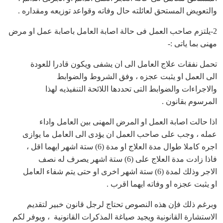
والتعويض المستحق لعائلته حال وفاته وقواعد توزيعه ومقداره .
2-يلتزم صاحب العمل فى حالة اصابة العامل باصابة عمل او مرض
مهنى بما ياتى :-
تحمل نفقات علاج العامل الى ان يشفى ويكون قادرا للعودة
الى العمل او يثبت عجزه ، وفق الشروط والضوابط
والاجراءات والضوابط التى تحددها اللائحة التنفيذيه لهذا
المرسوم بقانون .
اذا حالت اصابة العمل او المرض المهنى بين العامل واداء
عمله ، وجب على صاحب العمل ان يؤدى الى العامل ما يوازى
اجره كاملا طوال مدة العلاج او مدة (6) ستة اشهر ايهما اقل ،
فاذا زادت مدة العلاج على (6) ستة اشهر يصرف له نصف
الاجر وذلك لمدة (6) ستة اشهر اخرى او حتى يتم شفاء العامل
او يثبت عجزه او وفاته ايهما اقرب .
وبرغم ذلك فإن هذه النصوص تحتاج لرجل قانون خبير لتقديم
الاستشارة القانونية ويجيد صياغة المذكرات القانونية ، ويوفر لكم