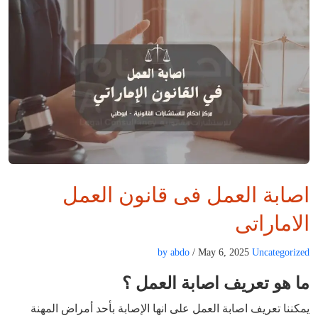
اصابة العمل فى قانون العمل
الاماراتى
by abdo
/ May 6, 2025
Uncategorized
ما هو تعريف اصابة العمل ؟
يمكننا تعريف اصابة العمل على انها اﻹﺻﺎﺑﺔ ﺑﺄﺣﺪ أﻣﺮاض المهنة