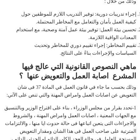
وذلك من خلال :
إجراء تدريبات دورية: توفير التدريب اللازم للموظفين حول
كيفية العمل بأمان والتعامل مع المخاطر المحتملة.
تحسين بيئة العمل: توفير بيئة عمل آمنة وصحية، مع استخدام
المعدات الواقية اللازمة.
تقييم المخاطر: إجراء تقييم دوري للمخاطر وتحديث
السياسات والإجراءات بناءً على النتائج.
ماهي النصوص القانونية التي عالج فيها
المشرع اصابة العمل والتعويض عنها ؟
وذلك بحسب ما جاء في قانون العمل في المادة 37 فى شان
التعويض عن اصابات العمل وامراض المهنة والتي تنص على الآتي:
1-تحدد بقرار من مجلس الوزراء ، بناء على اقتراح الوزير وبالتنسيق
مع الجهات المعنية ، اصابات العمل وامراض المهنة ، والشروط
والاجراءات التى يتعين اتباعها فى حالة حدوث ايا منها ، والالتزامات
المترتبة على صاحب العمل فى هذا الشان ومقدار التعويض
المستحق للعامل فى حالة العجز الكلى الدائم او الجزئى الدائم ،