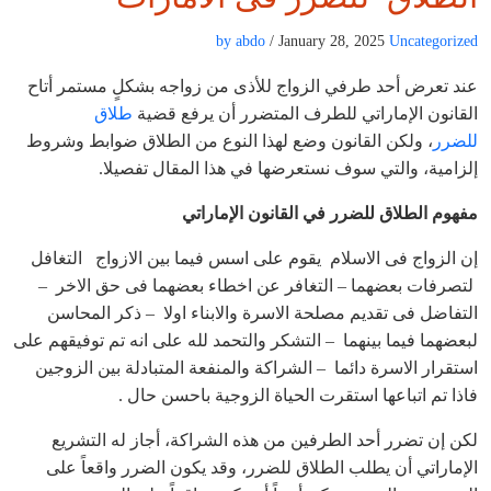
by abdo
/ January 28, 2025
Uncategorized
عند تعرض أحد طرفي الزواج للأذى من زواجه بشكلٍ مستمر أتاح
القانون الإماراتي للطرف المتضرر أن يرفع قضية
طلاق
للضرر
، ولكن القانون وضع لهذا النوع من الطلاق ضوابط وشروط
إلزامية، والتي سوف نستعرضها في هذا المقال تفصيلا.
مفهوم الطلاق للضرر في القانون الإماراتي
إن الزواج فى الاسلام يقوم على اسس فيما بين الازواج التغافل
لتصرفات بعضهما – التغافر عن اخطاء بعضهما فى حق الاخر –
التفاضل فى تقديم مصلحة الاسرة والابناء اولا – ذكر المحاسن
لبعضهما فيما بينهما – التشكر والتحمد لله على انه تم توفيقهم على
استقرار الاسرة دائما – الشراكة والمنفعة المتبادلة بين الزوجين
فاذا تم اتباعها استقرت الحياة الزوجية باحسن حال .
لكن إن تضرر أحد الطرفين من هذه الشراكة، أجاز له التشريع
الإماراتي أن يطلب الطلاق للضرر، وقد يكون الضرر واقعاً على