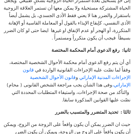
إلى حدٍ يستحيل بعده استمرار الحياة الزوجية بشكلٍ طبيعي ويجعل
الحياة المشتركة مستحيلة ولا يمكن معها أن تستمر العلاقة الزوجية
باستقرار والضرر هنا لا يعني فقط الأذى الجسدي، بل يشمل أيضاً
الأذى النفسي، كإيقاع الإيذاء بالقول أو المعاملة القاسية أو الإهانة
المتكررة، أو الهجر أو عدم الإنفاق او غيرها ايضا حتى لو كان الضرر
بسيطاً فيجب أن يكون متكرراً ومستمراً .
ثانيا:
رفع الدعوى أمام المحكمة المختصة
أي أن يتم رفع الدعوى أمام محكمة الأحوال الشخصية المختصة،
وفقاً لما نصّت عليه الإجراءات القانونية الواردة في
قانون
الإجراءات المدنية الإماراتي
و
قانون الأحوال الشخصية
الإماراتي،
وفى هذا الشأن يجب مراجعة الشخص القانونى { محام}
والتأكد من صحة الإجراءات، واستيفاء المتطلبات المحددة التي
نصّت عليها القوانين المذكورة سابقا.
ثالثا :
تحديد المتضرر والمتسبب بالضرر
حيث ان الضرر يمكن أن يكون واقعاً على الزوجة من الزوج، ويمكن
أن يكون واقعاً على الزوج من الزوجة، ويمكن أن يكون الضرر