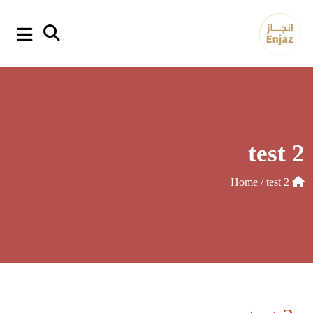
p
o
t
test 2
/ test 2
Home