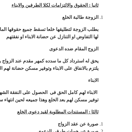
ثانيا :
الحقوق والالتزامات لكلا الطرفين والابناء
الزوجة طالبة الخلع
بطلب الزوجة لتطليقها خلعا تسقط جميع حقوقها المالية
لها التفاوض او التنازل عن حضانة الابناء او نفقتهم
الزوج المقام ضده الدعوى
يحق له استرداد كل ما سدده كمهر مقدم عند الزواج 
يلتزم بالانفاق على الابناء وتوفير مسكن حضانة لهم ا
الابناء
الابناء لهم كامل الحق فى الحصول على النفقة الشهر
توفير مسكن لهم بعد الخلع وهذا جميعه لحين انتهاء 
ثالثا : المستندات المطلوبة لقيد دعوى الخلع
صورة عن عقد الزواج
صورة عن هويات طرفى الدعوى