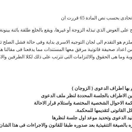
 بحسب نص المادة 65 قررت ان
على العوض الذي تبذله الزوجة أو غيرها، ويقع بالخلع طلقة بائنة بينون
لزم هو التقدم الى لجان التوجيه الاسرى بداية وفى حالة فشل الصلح ت
من اعداد صحيفة قانونية مرفق معها المستندات مما يدفعنا فى مقالنا هذ
بة وما هى الحقوق والالتزامات التى تترتب على ذلك لكلا الطرفين والابن
م بها اطراف الدعوى { الزوجان }
بين الاطراف بالجلسة المحددة لنظر ملف الدعوى
كمة الاحوال الشخصية المختصة واستلام قرار الاحالة
ل القانونى لتقديمها للمحكمة
.
قيد الدعوى وتحديد موعد اول جلسة لنظرها
 بالصيغة التنفيذية بعد صدوره طبقا للقانون والاجراءات فى هذا الشا