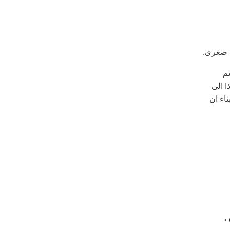
ة صغرى.
تم
ا الى
اء ان
ن
.