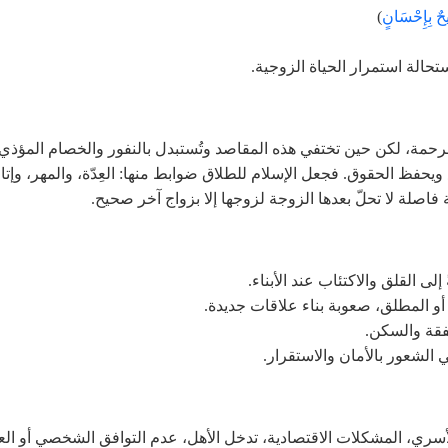
يحٌ بِإِحْسَانٍ
)
حالة استمرار الحياة الزوجية.
لرحمة، لكن حين تختفي هذه المقاصد وتُستبدل بالنفور والخصام المؤذي
اع ويحفظ الحقوق. فجعل الإسلام للطلاق ضوابط منها: العِدّة، والمهر، وإتا
ثة فاصلة لا تحلّ بعدها الزوجة لزوجها إلا بزواج آخر صحيح.
لى القلق والاكتئاب عند الأبناء.
 أو المطلق، صعوبة بناء علاقات جديدة.
نفقة والسكن.
 الشعور بالأمان والاستقرار.
لأسري، المشكلات الاقتصادية، تدخل الأهل، عدم التوافق الشخصي أو ال