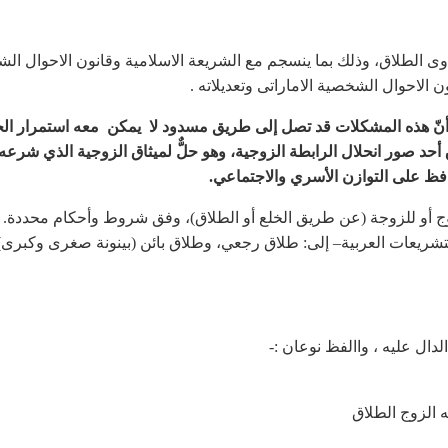
وى الطلاق، وذلك بما ينسجم مع الشريعة الاسلامية وقانون الاحوال ال
الاحوال الشخصية الاماراتى وتعديلاته .
 أنّ هذه المشكلات قد تصل إلى طريق مسدود لا يمكن معه استمرار الح
ق أحد صور انحلال الرابطة الزوجية، وهو حلٌّ لميثاق الزوجية الذي شرعه 
افظ على التوازن الأسري والاجتماعي
.
ج أو للزوجة (عن طريق الخلع أو الطلاق)، وفق شروط وأحكام محددة.
التشريعات العربية– إلى: طلاق رجعي، وطلاق بائن (بينونة صغرى وكبرى)،
لدال عليه ، واالفظ نوعان :-
ه الزوج الطلاق