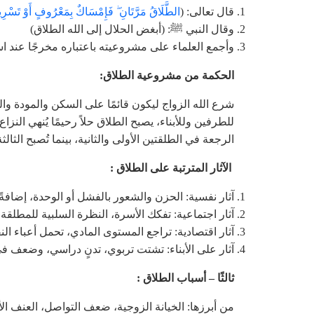
قال تعالى: (
الطَّلَاقُ مَرَّتَانِ ۖ فَإِمْسَاكٌ بِمَعْرُوفٍ أَوْ تَسْرِ
وقال النبي ﷺ: (أبغض الحلال إلى الله الطلاق)
وأجمع العلماء على مشروعيته باعتباره مخرجًا عند است
الحكمة من مشروعية الطلاق:
شرع الله الزواج ليكون قائمًا على السكن والمودة وا
للطرفين وللأبناء، يصبح الطلاق حلاً رحيمًا يُنهي النز
الرجعة في الطلقتين الأولى والثانية، بينما تُصبح الثال
الآثار المترتبة على الطلاق :
آثار نفسية: الحزن والشعور بالفشل أو الوحدة، إضافةً إ
آثار اجتماعية: تفكك الأسرة، النظرة السلبية للمطلقة
آثار اقتصادية: تراجع المستوى المادي، تحمل أعباء ال
آثار على الأبناء: تشتت تربوي، تدنٍ دراسي، وضعف في
ثالثًا – أسباب الطلاق :
من أبرزها: الخيانة الزوجية، ضعف التواصل، العنف ا