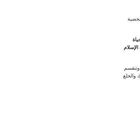
شخصية
ياة
الإسلام
 وتنقسم
 والخلع