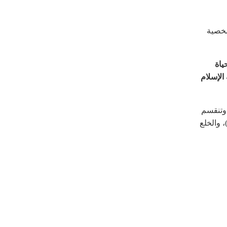
شخصية
ياة
الإسلام
 وتنقسم
 والخلع