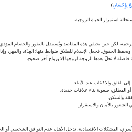
يحٌ بِإِحْسَانٍ
)
حالة استمرار الحياة الزوجية.
لرحمة، لكن حين تختفي هذه المقاصد وتُستبدل بالنفور والخصام المؤذي
اع ويحفظ الحقوق. فجعل الإسلام للطلاق ضوابط منها: العِدّة، والمهر، وإتا
ثة فاصلة لا تحلّ بعدها الزوجة لزوجها إلا بزواج آخر صحيح.
لى القلق والاكتئاب عند الأبناء.
 أو المطلق، صعوبة بناء علاقات جديدة.
نفقة والسكن.
 الشعور بالأمان والاستقرار.
لأسري، المشكلات الاقتصادية، تدخل الأهل، عدم التوافق الشخصي أو ال