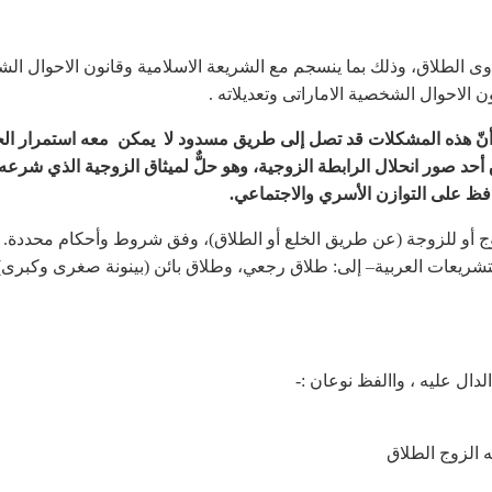
وى الطلاق، وذلك بما ينسجم مع الشريعة الاسلامية وقانون الاحوال ال
الاحوال الشخصية الاماراتى وتعديلاته .
 أنّ هذه المشكلات قد تصل إلى طريق مسدود لا يمكن معه استمرار الح
ق أحد صور انحلال الرابطة الزوجية، وهو حلٌّ لميثاق الزوجية الذي شرعه 
افظ على التوازن الأسري والاجتماعي
.
ج أو للزوجة (عن طريق الخلع أو الطلاق)، وفق شروط وأحكام محددة.
التشريعات العربية– إلى: طلاق رجعي، وطلاق بائن (بينونة صغرى وكبرى)،
لدال عليه ، واالفظ نوعان :-
ه الزوج الطلاق