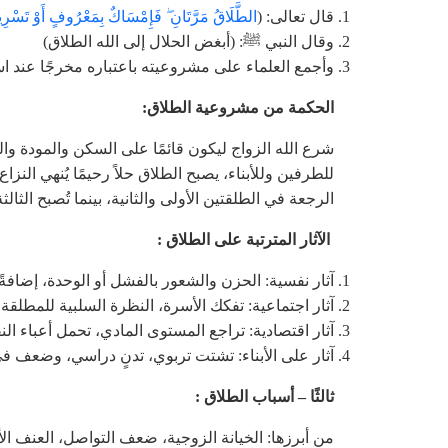
قال تعالى: (
الطَّلَاقُ مَرَّتَانِ ۖ فَإِمْسَاكٌ بِمَعْرُوفٍ أَوْ تَسْرِ
وقال النبي ﷺ: (أبغض الحلال إلى الله الطلاق)
وأجمع العلماء على مشروعيته باعتباره مخرجًا عند است
الحكمة من مشروعية الطلاق:
شرع الله الزواج ليكون قائمًا على السكن والمودة وا
للطرفين وللأبناء، يصبح الطلاق حلاً رحيمًا يُنهي النز
الرجعة في الطلقتين الأولى والثانية، بينما تُصبح الثال
الآثار المترتبة على الطلاق :
آثار نفسية: الحزن والشعور بالفشل أو الوحدة، إضافةً إ
آثار اجتماعية: تفكك الأسرة، النظرة السلبية للمطلقة
آثار اقتصادية: تراجع المستوى المادي، تحمل أعباء ال
آثار على الأبناء: تشتت تربوي، تدنٍ دراسي، وضعف في
ثالثًا – أسباب الطلاق :
من أبرزها: الخيانة الزوجية، ضعف التواصل، العنف ا