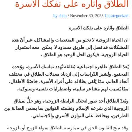
الطلاق واثاره على تفكك الاسرة
by abdo
/ November 30, 2025
Uncategorized
الطلاق
واثاره على تفكك الاسرة
ان
الحياة الزوجية لا تخلو من المنغصات والمشاكل، غير أنّ هذه
المشكلات قد تصل إلى طريق مسدود لا يمكن معه استمرار
الحياة الزوجية، فيكون الحل الوحيد هو الطلاق ،
يُعدّ الطلاق ظاهرة اجتماعية مُقلقة تُهدد تماسك الأسرة، ووُحدة
المجتمع. وتُشير الدّراسات إلى ازدياد معدلات الطلاق في مختلف
أنحاء العالم، ممّا يُلقي بظلاله على أفراد الأسرة، خاصّةً الأطفال،
ممّا يُسبب لهم مشاعر سلبية، واضطرابات نفسية وسلوكية
.
ويُعدّ الطلاق أحد صور انحلال الرابطة الزوجية، وهو حلٌّ لميثاق
الزوجية الذي شرعه الإسلام ونظمته القوانين بما يضمن العدالة بين
الطرفين، ويحافظ على التوازن الأسري والاجتماعي
.
وقد منح القانون الحق في ممارسة الطلاق سواء للزوج أو للزوجة