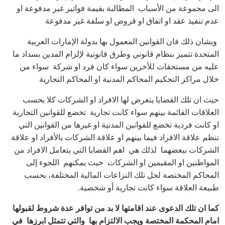
الى مجموعة من الأسباب المطالبة بقيمة فواتير غير مدفوعة او
عدم تنفيذ عقد او اتفاق او قروض او سلفة غير مدفوعة
وبشان ذلك فان القوانين المعمول بها بدولة الإمارات العربية
المتحدة تتميز بنظام قانوني وطرق قانونية لإلزام المدين بسداد ما
عليه من مستحقات للأخرين سواء كان فرد او شركة سواء من
خلال مراكز التحكيم المحاكم المدنية او المحاكم التجارية
حيث ان تلك القضايا يتعرض لها الافراد او الشركات كلا بحسب
العلاقات القائمة بينهم سواء كانت تجارية تخضع للقوانين التجارية
او كانت فردية تخضع للقوانين المدنية او غيرها من القوانين التي
تنظم علاقة الافراد فيما بينهم او علاقة الشركات بالأفراد او علاقة
الشركات ببعضهما لذلك هي اهم القضايا التي يتعامل الافراد من
المواطنين او المقيمين او الشركات حيث يمكنهم اللجوء إلى
المحاكم المختصة لحل تلك النزاعات المالية المختلفة، بحسب
طبيعة العلاقة سواء كانت تجارية أو شخصية.
كما ان تلك الدعوى عند اقامتها لا بد من توافر عدة شروط لقبولها
امام المحكمة المختصة ويجب الالتزام بها والتي تتمثل ابرزها في