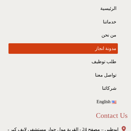
الرئيسية
خدماتنا
من نحن
مدونة انجاز
طلب توظيف
تواصل معنا
شركائنا
English
Contact Us
ابوظبي – مصفح 24 - القرية مول جوار مستشفى لايف كير -