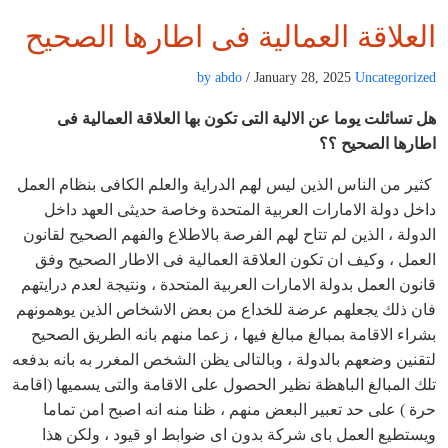
العلاقة العمالية فى اطارها الصحيح
by abdo
/ January 28, 2025
Uncategorized
هل تسائلت يوما عن الالية التى تكون بها العلاقة العمالية فى
اطارها الصحيح ؟؟
كثير من الناس الذين ليس لهم الدراية والعلم الكافى بنظام العمل
داخل دولة الامارات العربية المتحدة وخاصة حديثى العهد داخل
الدولة ، الذين لم تتاح لهم الفرصة بالاطلاع والفهم الصحيح لقانون
العمل ، وكيف ان تكون العلاقة العمالية فى الاطار الصحيح وفق
قانون العمل بدولة الامارات العربية المتحدة ، ونتيجة لعدم درايتهم
فان ذلك يجعلهم عرضة للخداع من بعض الاشخاص الذين يوهمونهم
بشراء الاقامة بمبالغ مبالغ فيها ، زعما منهم بانه الطريق الصحيح
لتقنين وضعهم بالدولة ، وبالتالى يظن الشخص المغرر به بانه بدفعه
تلك المبالغ الباهظة نظير الحصول على الاقامة والتى يسميها (اقامة
حرة ) على حد تعبير البعض منهم ، ظنا منه انه اصبح امن تماما
ويستطيع العمل باى شركة بدون اى ضوابط او قيود ، ولكن هذا