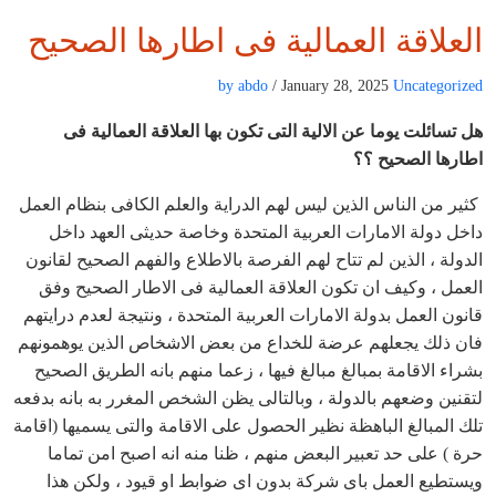
العلاقة العمالية فى اطارها الصحيح
by abdo
/ January 28, 2025
Uncategorized
هل تسائلت يوما عن الالية التى تكون بها العلاقة العمالية فى
اطارها الصحيح ؟؟
كثير من الناس الذين ليس لهم الدراية والعلم الكافى بنظام العمل
داخل دولة الامارات العربية المتحدة وخاصة حديثى العهد داخل
الدولة ، الذين لم تتاح لهم الفرصة بالاطلاع والفهم الصحيح لقانون
العمل ، وكيف ان تكون العلاقة العمالية فى الاطار الصحيح وفق
قانون العمل بدولة الامارات العربية المتحدة ، ونتيجة لعدم درايتهم
فان ذلك يجعلهم عرضة للخداع من بعض الاشخاص الذين يوهمونهم
بشراء الاقامة بمبالغ مبالغ فيها ، زعما منهم بانه الطريق الصحيح
لتقنين وضعهم بالدولة ، وبالتالى يظن الشخص المغرر به بانه بدفعه
تلك المبالغ الباهظة نظير الحصول على الاقامة والتى يسميها (اقامة
حرة ) على حد تعبير البعض منهم ، ظنا منه انه اصبح امن تماما
ويستطيع العمل باى شركة بدون اى ضوابط او قيود ، ولكن هذا