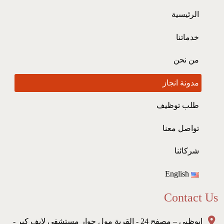
الرئيسية
خدماتنا
من نحن
مدونة انجاز
طلب توظيف
تواصل معنا
شركائنا
English
Contact Us
ابوظبي – مصفح 24 - القرية مول جوار مستشفى لايف كير -