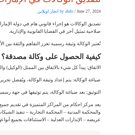
/ June 27, 2024
by abdo
انجاز اونلاين
تصديق الوكالات هو إجراء قانوني هام في دولة الإمارات
صلاحية تمثيل آخر في القضايا القانونية والإدارية.
تُعتبر الوكالة وثيقة رسمية تعزز التفاهم والثقة بين ال
كيفية الحصول على وكالة مصدقة؟
الاتفاق: يبدأ كل شيء بالاتفاق بين الممثل (الوكيل) 
صياغة الوكالة: يتم إعداد وثيقة الوكالة، ويُفضل تحري
التوثيق: بعد صياغة الوكالة، يتم توثيقها في جهة رسم
يعد مركز احكام من المراكز المتميزة في تقديم جميع
والمحكمة المدنية – المحكمة التجارية – تنفيذ الشيكات
عريضه – الإنذارات العدلية – الاستئنافات بجميع أنواعه