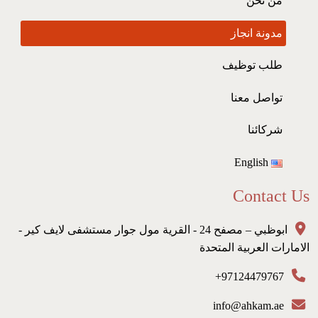
من نحن
مدونة انجاز
طلب توظيف
تواصل معنا
شركائنا
English
Contact Us
ابوظبي – مصفح 24 - القرية مول جوار مستشفى لايف كير -
الامارات العربية المتحدة
97124479767+
info@ahkam.ae